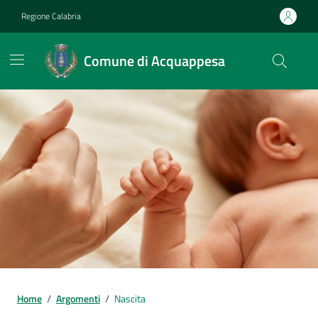
Vai ai contenuti
Vai al footer
Regione Calabria
Comune di Acquappesa
Home
/
Argomenti
/
Nascita