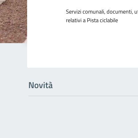
Dettagli dell
Servizi comunali, documenti, uff
relativi a Pista ciclabile
Novità