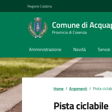
Vai ai contenuti
Vai al footer
Regione Calabria
Comune di Acqua
Provincia di Cosenza
Amministrazione
Novità
Servizi
Home
/
Argomenti
/
Pista ciclab
Pista ciclabile