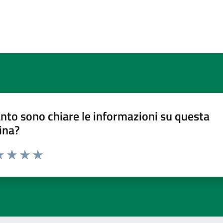
nto sono chiare le informazioni su questa
ina?
a 1 stelle su 5
luta 2 stelle su 5
Valuta 3 stelle su 5
Valuta 4 stelle su 5
Valuta 5 stelle su 5