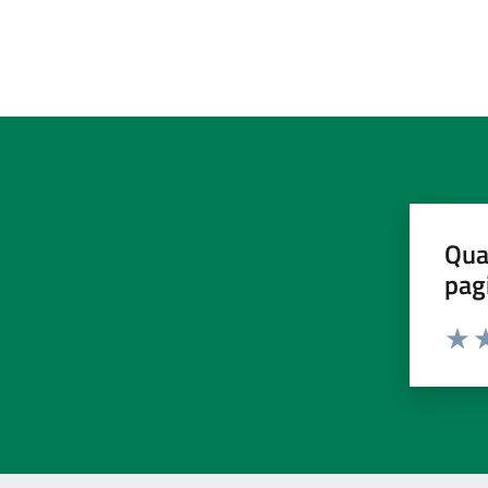
Qua
pag
Valut
Va