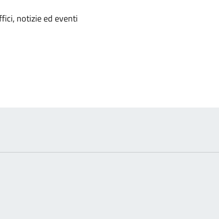
'argomento
ici, notizie ed eventi