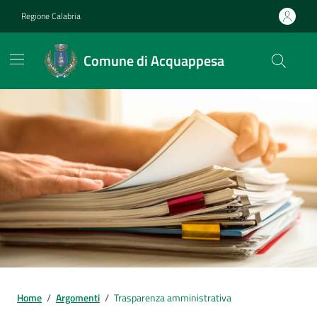
Vai ai contenuti
Vai al footer
Regione Calabria
Comune di Acquappesa
Home
/
Argomenti
/
Trasparenza amministrativa