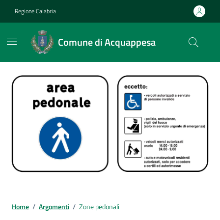
Vai ai contenuti
Vai al footer
Regione Calabria
Comune di Acquappesa
Home
/
Argomenti
/
Zone pedonali