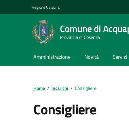
Vai ai contenuti
Vai al footer
Regione Calabria
Comune di Acqua
Provincia di Cosenza
Amministrazione
Novità
Servizi
Home
/
Incarichi
/
Consigliere
Consigliere