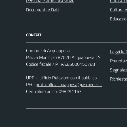
Personale amministrativo
Catasto e
Documenti e Dati
Cultura 
Educazio
CONTATTI
Comune di Acquappesa
Leggi le
Piazza Municipio 87020 Acquappesa CS
Prenota
Codice fiscale / P. IVA:86000150788
Segnalazi
URP – Ufficio Relazioni con il pubblico
Richiest
PEC:
protocollo.acquappesa@asmepec.it
Centralino unico: 098291163