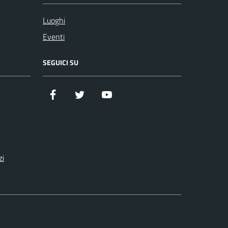
Luoghi
Eventi
SEGUICI SU
Facebook
Twitter
YouTube
zi