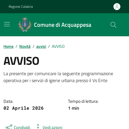
Vai ai contenuti
Vai al footer
Regione Calabria
Comune di Acquappesa
Home
/
Novità
/
avvisi
/
AVVISO
AVVISO
Dettagli della notizia
La presente per comunicare la seguente programmazione
operativa per i servizi di igiene urbana presso il Vs Ente
Data:
Tempo di lettura:
1 min
02 Aprile 2026
Condividi
Vedi azioni