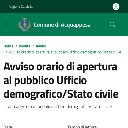
Vai ai contenuti
Vai al footer
Regione Calabria
Comune di Acquappesa
Home
/
Novità
/
avvisi
/
Avviso orario di apertura al pubblico Ufficio demografico/Stato civile
Avviso orario di apertura
al pubblico Ufficio
demografico/Stato civile
Dettagli della notizia
Orario apertura al pubblico ufficio demografico/stato civile
Data:
Tempo di lettura: