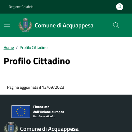
Vai ai contenuti
Vai al footer
Regione Calabria
Comune di Acquappesa
Home
/
Profilo Cittadino
Profilo Cittadino
Pagina aggiornata il 13/09/2023
Comune di Acquappesa